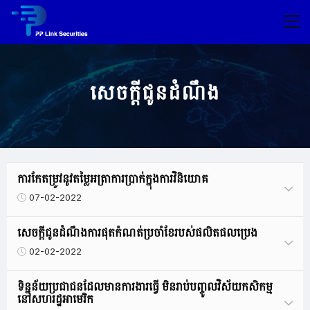
សេចក្តីជូន​ដំណឹង
ការកែតម្រូវនូវតម្លៃអត្រាការប្រាក់ក្នុងការវិនិយោគ
07-02-2022
សេចក្តីជូនដំណឹងការផុតកំណត់ប្រចាំខែរបស់ផលិតផលប្រេង
02-02-2022
ទិន្នន័យប្រជាជនដែលមានការងារធ្វើ មិនរាប់បញ្ចូលវិស័យកសិកម្ម
នៅសហរដ្ឋអាមេរិក