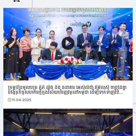
ក្រុមហ៊ុន​មូលបត្រ ភីភី លីង និង ធនាគារ អេស៊ីលីដា ភីអិលស៊ី ចាប់ដៃគ្នា
បង្កើតកិច្ចសហការថ្មីក្នុងវិស័យហិរញ្ញវត្ថុនៅកម្ពុជា ដើម្បីទាក់ទាញវិនិ
យោគិនបរទេស
11-04-2025