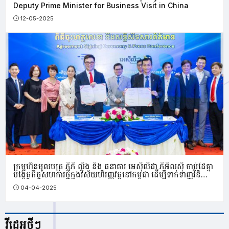
Deputy Prime Minister for Business Visit in China
12-05-2025
ក្រុមហ៊ុន​មូលបត្រ ភីភី លីង និង ធនាគារ អេស៊ីលីដា ភីអិលស៊ី ចាប់ដៃគ្នា
បង្កើតកិច្ចសហការថ្មីក្នុងវិស័យហិរញ្ញវត្ថុនៅកម្ពុជា ដើម្បីទាក់ទាញវិនិ
យោគិនបរទេស
04-04-2025
វីដេអូថ្មីៗ