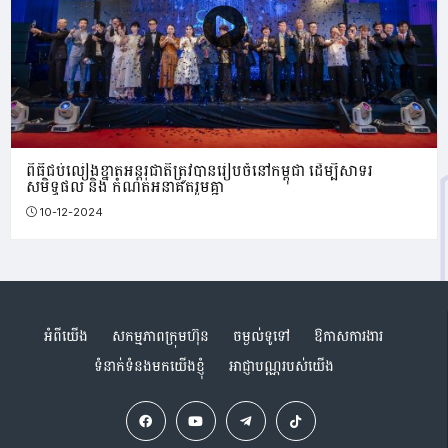
ពិធីជប់លៀងខ្នាតអន្តរជាតិត្រូវបានរៀបចំនៅកម្ពុជា ដើម្បីសាទរ
សមិទ្ធផល និង កំណត់អនាគតរួមគ្នា
10-12-2024
អំពីយើង
សកម្មភាពក្រុមហ៊ុន
ចម្ងល់ទូទៅ
ឱកាសការងារ
ទំនាក់ទំនងមកយើងខ្ញុំ
អាជ្ញាបណ្ណរបស់យើង