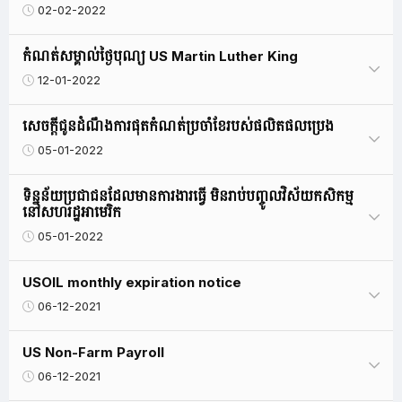
02-02-2022
កំណត់សម្គាល់ថ្ងៃបុណ្យ US Martin Luther King
12-01-2022
សេចក្តីជូនដំណឹងការផុតកំណត់ប្រចាំខែរបស់ផលិតផលប្រេង
05-01-2022
ទិន្នន័យប្រជាជនដែលមានការងារធ្វើ មិនរាប់បញ្ចូលវិស័យកសិកម្ម
នៅសហរដ្ឋអាមេរិក
05-01-2022
USOIL monthly expiration notice
06-12-2021
US Non-Farm Payroll
06-12-2021