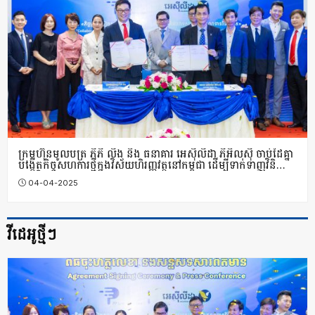
ក្រុមហ៊ុន​មូលបត្រ ភីភី លីង និង ធនាគារ អេស៊ីលីដា ភីអិលស៊ី ចាប់ដៃគ្នា
បង្កើតកិច្ចសហការថ្មីក្នុងវិស័យហិរញ្ញវត្ថុនៅកម្ពុជា ដើម្បីទាក់ទាញវិនិ
យោគិនបរទេស
04-04-2025
វីដេអូថ្មីៗ