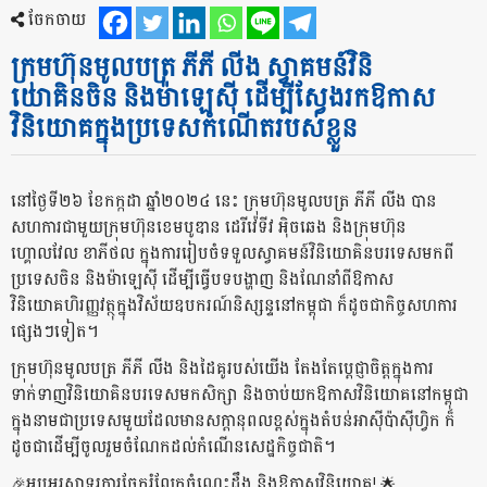
ចែកចាយ
ក្រុមហ៊ុនមូលបត្រ ភីភី លីង ស្វាគមន៍វិនិ
យោគិនចិន និងម៉ាឡេស៊ី ដើម្បីស្វែងរកឱកាស
វិនិយោគក្នុងប្រទេសកំណើតរបស់ខ្លួន
នៅថ្ងៃទី២៦ ខែកក្កដា ឆ្នាំ២០២៤ នេះ ក្រុមហ៊ុនមូលបត្រ ភីភី លីង បាន
សហការជាមួយក្រុមហ៊ុនខេមបូឌាន ដេរីវ៉េទីវ អ៊ិចឆេង និងក្រុមហ៊ុន
ហ្គោលវែល ខាភីថល ក្នុងការរៀបចំទទួលស្វាគមន៍វិនិយោគិនបរទេសមកពី
ប្រទេសចិន និងម៉ាឡេស៊ី ដើម្បីធ្វើបទបង្ហាញ និងណែនាំពីឱកាស
វិនិយោគហិរញ្ញវត្ថុក្នុងវិស័យឧបករណ៍និស្សន្ទនៅកម្ពុជា ក៏ដូចជាកិច្ចសហការ
ផ្សេងៗទៀត។
ក្រុមហ៊ុនមូលបត្រ ភីភី លីង និងដៃគូរបស់យើង តែងតែប្តេជ្ញាចិត្តក្នុងការ
ទាក់ទាញវិនិយោគិនបរទេសមកសិក្សា និងចាប់យកឱកាសវិនិយោគនៅកម្ពុជា
ក្នុងនាមជាប្រទេសមួយដែលមានសក្ដានុពលខ្ពស់ក្នុងតំបន់អាស៊ីប៉ាស៊ីហ្វិក ក៏
ដូចជាដើម្បីចូលរួមចំណែកដល់កំណើនសេដ្ឋកិច្ចជាតិ។
🎉អបអរសាទរការចែករំលែកចំណេះដឹង និងឱកាសវិនិយោគ! 🌟