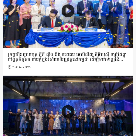
ក្រុមហ៊ុន​មូលបត្រ ភីភី លីង និង ធនាគារ អេស៊ីលីដា ភីអិលស៊ី ចាប់ដៃគ្នា
បង្កើតកិច្ចសហការថ្មីក្នុងវិស័យហិរញ្ញវត្ថុនៅកម្ពុជា ដើម្បីទាក់ទាញវិនិ
យោគិនបរទេស
11-04-2025