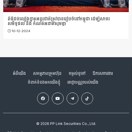
ពិធីជប់លៀងខ្នាតអន្តរជាតិត្រូវបានរៀបចំនៅកម្ពុជា ដើម្បីសាទរ
សមិទ្ធផល និង កំណត់អនាគតរួមគ្នា
10-12-2024
អំពីយើង
សកម្មភាពក្រុមហ៊ុន
ចម្ងល់ទូទៅ
ឱកាសការងារ
ទំនាក់ទំនងមកយើងខ្ញុំ
អាជ្ញាបណ្ណរបស់យើង
© 2026 PP Link Securities Co., Ltd.