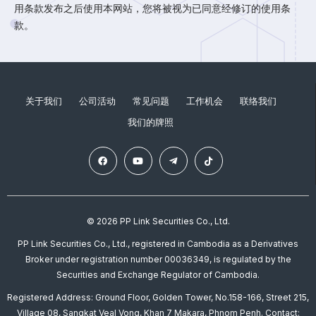
用条款发布之后使用本网站，您将被视为已同意经修订的使用条
款。
关于我们
公司活动
常见问题
工作机会
联络我们
我们的牌照
© 2026 PP Link Securities Co., Ltd.
PP Link Securities Co., Ltd., registered in Cambodia as a Derivatives
Broker under registration number 00036349, is regulated by the
Securities and Exchange Regulator of Cambodia.
Registered Address: Ground Floor, Golden Tower, No.158-166, Street 215,
Village 08, Sangkat Veal Vong, Khan 7 Makara, Phnom Penh. Contact: