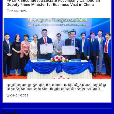
PP Link Securities Associate Accompany Cambodian
Deputy Prime Minister for Business Visit in China
12-05-2025
ក្រុមហ៊ុន​មូលបត្រ ភីភី លីង និង ធនាគារ អេស៊ីលីដា ភីអិលស៊ី ចាប់ដៃគ្នា
បង្កើតកិច្ចសហការថ្មីក្នុងវិស័យហិរញ្ញវត្ថុនៅកម្ពុជា ដើម្បីទាក់ទាញវិនិ
យោគិនបរទេស
04-04-2025