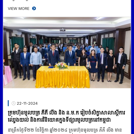
VIEW MORE
22-11-2024
ក្រុមហ៊ុនមូលបត្រ ភីភី លីង និង ន.ម.ក រៀបចំសិក្ខាសាលាស្តីការ
ឈ្វេងយល់ និងការវិនិយោគក្នុងទីផ្សារមូលបត្រនៅកម្ពុជា
នាព្រឹកថ្ងៃទី២២ ខែវិច្ឆិកា ឆ្នាំ២០២៤ ក្រុមហ៊ុនមូលបត្រ ភីភី លីង មាន