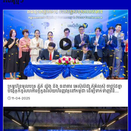
វីដេអូថ្មីៗ
ក្រុមហ៊ុន​មូលបត្រ ភីភី លីង និង ធនាគារ អេស៊ីលីដា ភីអិលស៊ី ចាប់ដៃគ្នា
បង្កើតកិច្ចសហការថ្មីក្នុងវិស័យហិរញ្ញវត្ថុនៅកម្ពុជា ដើម្បីទាក់ទាញវិនិ
យោគិនបរទេស
11-04-2025