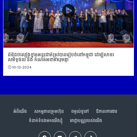
ពិធីជប់លៀងខ្នាតអន្តរជាតិត្រូវបានរៀបចំនៅកម្ពុជា ដើម្បីសាទរ
សមិទ្ធផល និង កំណត់អនាគតរួមគ្នា
10-12-2024
អំពីយើង
សកម្មភាពក្រុមហ៊ុន
ចម្ងល់ទូទៅ
ឱកាសការងារ
ទំនាក់ទំនងមកយើងខ្ញុំ
អាជ្ញាបណ្ណរបស់យើង