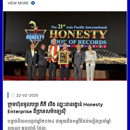
VIEW MORE
22-02-2025
ក្រុមហ៊ុនមូលបត្រ ភីភី លីង ឈ្នះពានរង្វាន់ Honesty
Enterprise ពីប្រទេសម៉ាឡេស៊ី
បន្ទាប់ពីបានបញ្ចប់ឆ្នាំ២០២៤ ជាមួយនឹងកម្មវិធីជប់លៀងប្រចាំឆ្នាំ
លក្ខណៈអន្ដរជាតិ ដែល..