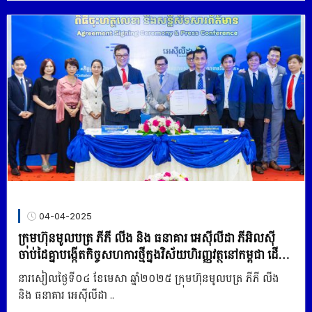
04-04-2025
ក្រុមហ៊ុន​មូលបត្រ ភីភី លីង និង ធនាគារ អេស៊ីលីដា ភីអិលស៊ី
ចាប់ដៃគ្នាបង្កើតកិច្ចសហការថ្មីក្នុងវិស័យហិរញ្ញវត្ថុនៅកម្ពុជា ដើម្បី
ទាក់ទាញវិនិយោគិនបរទេស
នារសៀលថ្ងៃទី០៤ ខែមេសា ឆ្នាំ២០២៥ ក្រុមហ៊ុន​មូលបត្រ ភីភី លីង
និង ធនាគារ អេស៊ីលីដា ..