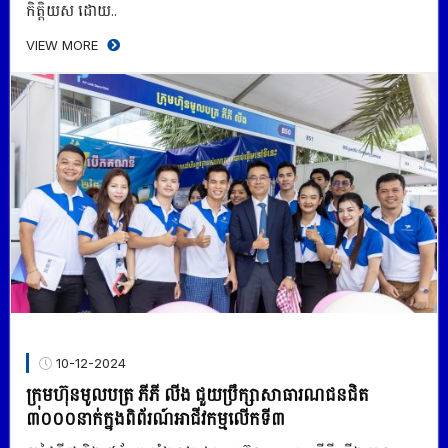
កិត្តិយស ដោយ..
VIEW MORE
10-12-2024
ក្រុមហ៊ុនមូលបត្រ ភីភី លីង ជួយប្រឹក្សាសាធារណជនជិត
៣០០០នាក់ក្នុងពិព័រណ៍អាជីវកម្មលើកទី៣