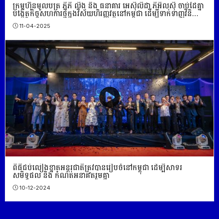
ក្រុមហ៊ុន​មូលបត្រ ភីភី លីង និង ធនាគារ អេស៊ីលីដា ភីអិលស៊ី ចាប់ដៃគ្នា
បង្កើតកិច្ចសហការថ្មីក្នុងវិស័យហិរញ្ញវត្ថុនៅកម្ពុជា ដើម្បីទាក់ទាញវិនិ
យោគិនបរទេស
11-04-2025
ពិធីជប់លៀងខ្នាតអន្តរជាតិត្រូវបានរៀបចំនៅកម្ពុជា ដើម្បីសាទរ
សមិទ្ធផល និង កំណត់អនាគតរួមគ្នា
10-12-2024