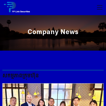
Company News
សកម្មភាព​ក្រុមហ៊ុន