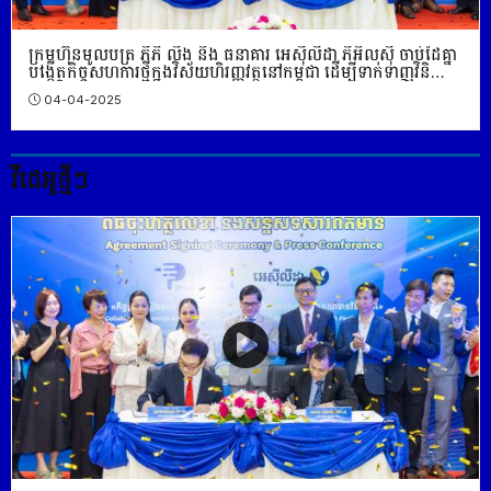
ក្រុមហ៊ុន​មូលបត្រ ភីភី លីង និង ធនាគារ អេស៊ីលីដា ភីអិលស៊ី ចាប់ដៃគ្នា
បង្កើតកិច្ចសហការថ្មីក្នុងវិស័យហិរញ្ញវត្ថុនៅកម្ពុជា ដើម្បីទាក់ទាញវិនិ
យោគិនបរទេស
04-04-2025
វីដេអូថ្មីៗ