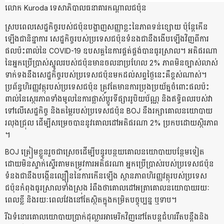
​លោក​ Ku​rod​a​ ​ទេសាភិបាល​ធនាគារ​កណ្តាល​ជប៉ុន​
​ស្រប​ពេល​សេដ្ឋកិច្ច​របស់​ជប៉ុន​បង្ហាញ​សញ្ញា​ខ្លះ​នៃ​ភាព​ទន់ខ្សោយ​ ​ប៉ុន្តែ​កើន​
ឡើងជា​និន្នាការ​ ​សេដ្ឋកិច្ច​របស់​ប្រទេស​ជប៉ុន​ទំនងជា​នឹង​ងើបឡើង​វិញ​ពី​ការ​
ផល​ប៉ះពាល់​នៃ​ ​CO​V​I​D​-19 ​ឧបសគ្គ​នៃ​ការ​ផ្គត់ផ្គង់​បាន​ធូរស្រាល​។​ ​អតិផរណា​
នៃ​អ្នកប្រើប្រាស់​ស្នូល​របស់​ជប៉ុន​មាន​ចលនា​ប្រហែល​ 2% ​ភាព​មិន​ច្បាស់លាស់​
ទាក់ទង​នឹង​សេដ្ឋកិច្ច​របស់​ប្រទេស​ជប៉ុន​មកដល់​សព្ទ​ថ្ងៃនេះ​គឺ​ខ្ពស់​ណាស់​។​ ​
ប្រព័ន្ធ​ហិរញ្ញវត្ថុ​របស់​ប្រទេស​ជប៉ុន​ ​ត្រូវតែ​មាន​ការប្រុងប្រយ័ត្ន​ចំពោះ​ផល​ប៉ះ
ពាល់​នៃ​ស្ថេរ​ភាព​ទាំងមូល​នៃ​ការផ្លាស់ប្តូរ​ទី​ផ្សារ​រូបិយប័ណ្ណ​ ​និង​ឥទ្ធិពល​របស់​វា​
ទៅលើ​សេដ្ឋកិច្ច​ ​និង​តម្លៃ​របស់​ប្រទេស​ជប៉ុន​ BOJ ​នឹង​រក្សា​គោល​នយោបាយ​
រលុង​ជ្រុល​ ​ដើម្បី​សម្រេច​បាន​នូវ​គោលដៅ​អតិផរណា​ 2% ​ប្រកបដោយ​ស្ថិរភាព​
។​
BOJ ​ត្រៀម​ខ្លួន​រួចជាស្រេច​ដើម្បី​បន្ធូរបន្ថយ​គោល​នយោបាយ​បន្ថែម​ទៀត​
ដោយ​មិន​ស្ទាក់ស្ទើរ​តាម​តម្រូវ​ការ​អតិផរណា​ ​អ្នកប្រើប្រាស់​របស់​ប្រទេស​ជប៉ុន​
ទំនងជា​នឹង​បង្កើន​ល្បឿន​នៃ​ការ​កើន​ឡើង​ ​ស្ថានភាព​ហិរញ្ញវត្ថុ​របស់​ប្រទេស​
ជប៉ុន​កំពុង​ធូរស្រាល​ទាំងស្រុង​ ​រំពឹង​ថា​គោលដៅ​អត្រា​គោល​នយោបាយ​រយៈ
ពេល​ខ្លី​ ​និង​រយៈពេល​វែង​នៅតែ​ស្ថិត​ក្នុង​ក​ម្រិ​ត​បច្ចុប្បន្ន​ ​ឬ​ទាប​។​
រីឯ​ទំនោរ​គោល​យោ​បាយ​ប្រាក់ដុល្លារ​អាមេរិក​វិញ​នៅតែ​បន្ត​ជំហរ​រឹត​បន្តឹង​និង​