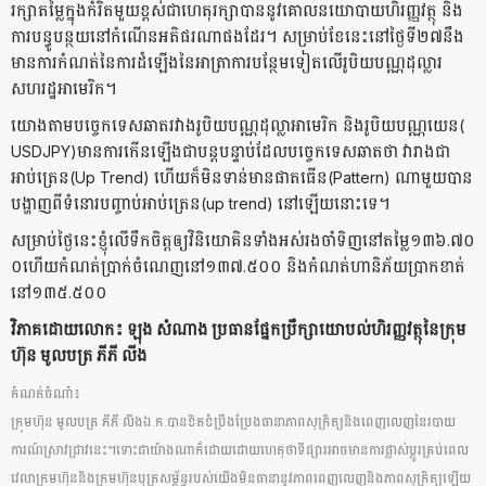
រក្សា​តម្លៃ​ក្នុង​កំរិត​មួយ​ខ្ពស់​ជាហេតុ​រក្សា​បាន​នូវ​គោល​នយោបាយ​ហិរញ្ញវត្ថុ​ ​និង​
ការ​ប​ន្ធូ​បន្ថយ​នៅ​កំណើន​អតិផរណា​ផង​ដែរ​។​ ​សម្រាប់​ខែ​នេះ​នៅ​ថ្ងៃ​ទី​២​៧​នឹង​
មាន​ការកំណត់​នៃ​ការដំឡើង​នៃ​អា​ត្រា​ការ​បន្ថែម​ទៀត​លើ​រូបិយ​ប​ណ្ណ​ដុល្លារ​
សហរដ្ឋអាមេរិក​។​
យោង​តាម​បច្ចេកទេស​ឆាត​រវាង​រូបិយ​ប​ណ្ណដុល្លា​អាមេរិក​ ​និង​រូបិយ​ប​ណ្ណ​យេ​ន​(​
US​D​J​P​Y​)​មានការ​កើន​ឡើង​ជាបន្តបន្ទាប់​ដែល​បច្ចេកទេស​ឆាត​ថា​ ​វា​រាង​ជា​
អាប់​ត្រេ​ន​(​Up​ ​Trend​) ​ហើយក៏​មិនទាន់​មាន​ផា​ត​ធើ​ន​(​Pattern​) ​ណាមួយ​បាន​
បង្ហាញ​ពី​ទំនោរ​បញ្ចា​ប់​អាប់​ត្រេ​ន​(​up​ ​trend​) ​នៅឡើយ​នោះ​ទេ​។​
សម្រាប់​ថ្ងៃនេះ​ខ្ញុំ​លើ​ទឹកចិត្ត​ឲ្យ​វិនិ​យោគិន​ទាំងអស់​រងចាំ​ទិញ​នៅ​តម្លៃ​១​៣​៦​.​៧​០​
០​ហើយ​កំណត់​ប្រាក់ចំណេញ​នៅ​១​៣​៧​.​៥​០​០​ ​និង​កំណត់​ហា​និ​ភ័យ​ប្រាក​ខាត់​
នៅ​១​៣​៥​.​៥​០​០​
​វិភាគ​ដោយ​លោក​៖​ ​ឡុង​ ​សំណាង​ ​ប្រធាន​ផ្នែក​ប្រឹក្សា​យោបល់​ហិរញ្ញវត្ថុ​នៃ​ក្រុម
ហ៊ុន​ ​មូលបត្រ ភីភី លីង
កំណត់ចំណាំ​៖​
​ក្រុមហ៊ុន​ ​មូលបត្រ ភីភី លីង​ឯ​.​ក​.​បាន​ខិតខំ​ប្រឹងប្រែង​ធានា​ភាព​សុ​ក្រិត្យ​និង​ពេញលេញ​នៃ​របាយ
ការណ៍​ស្រាវជ្រាវ​នេះ​។​ទោះជាយ៉ាងណាក៏ដោយ​ដោយហេតុថា​ទី​ផ្សារ​អាច​មាន​ការផ្លាស់ប្ដូរ​គ្រប់ពេល​
វេលា​ក្រុមហ៊ុន​និង​ក្រុមហ៊ុន​បុត្រ​ស​ម្ព័ន្ធ​របស់យើង​មិន​ធានា​នូវ​ភាព​ពេញលេញ​និង​ភាព​សុ​ក្រិត្យ​ឡើយ​