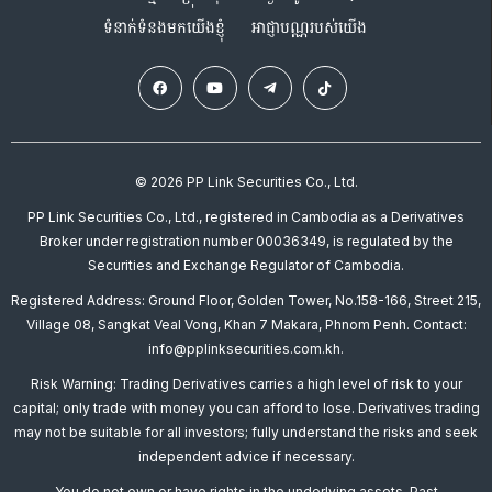
ទំនាក់ទំនងមកយើងខ្ញុំ
អាជ្ញាបណ្ណរបស់យើង
© 2026 PP Link Securities Co., Ltd.
PP Link Securities Co., Ltd., registered in Cambodia as a Derivatives
Broker under registration number 00036349, is regulated by the
Securities and Exchange Regulator of Cambodia.
Registered Address: Ground Floor, Golden Tower, No.158-166, Street 215,
Village 08, Sangkat Veal Vong, Khan 7 Makara, Phnom Penh. Contact:
info@pplinksecurities.com.kh.
Risk Warning: Trading Derivatives carries a high level of risk to your
capital; only trade with money you can afford to lose. Derivatives trading
may not be suitable for all investors; fully understand the risks and seek
independent advice if necessary.
You do not own or have rights in the underlying assets. Past