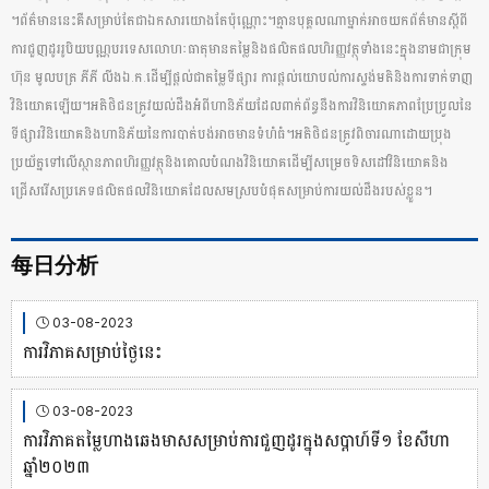
។​ព័ត៌មាន​នេះ​គឺ​សម្រាប់​តែ​ជា​ឯកសារ​យោង​តែប៉ុណ្ណោះ​។​គ្មាន​បុគ្គល​ណា​ម្នាក់​អាច​​​យក​ព័ត៌មាន​ស្តីពី​
ការ​ជួញ​ដូរ​រូបិយ​ប​ណ្ណ​បរទេស​លោហៈ​ធាតុ​មាន​តម្លៃ​និង​ផលិតផល​ហិរញ្ញវត្ថុ​ទាំងនេះ​ក្នុងនាម​ជា​ក្រុម
ហ៊ុន​ ​មូលបត្រ ភីភី លីង​ឯ​.​ក​.​ដើម្បី​ផ្តល់​ជា​តម្លៃ​ទី​ផ្សារ​ ​ការ​ផ្តល់​យោបល់​ការស្ទង់មតិ​និង​ការ​ទាក់ទាញ​
វិនិយោគ​ឡើយ​។​អតិថិជន​ត្រូវ​យល់​ដឹង​អំពី​ហា​និ​ភ័យ​ដែល​ពាក់ព័ន្ធ​នឹង​ការ​វិនិយោគ​ភាព​ប្រែប្រួល​នៃ​
ទី​ផ្សារ​វិនិយោគ​និង​ហា​និ​ភ័យ​នៃ​ការ​បាត់បង់​អាច​មាន​ទំហំ​ធំ​។​អតិថិជន​ត្រូវ​ពិចារណា​ដោយ​ប្រុង
ប្រយ័ត្ន​ទៅលើ​ស្ថានភាព​ហិរញ្ញវត្ថុ​និង​គោលបំណង​វិនិយោគ​ដើម្បី​សម្រេច​ទិសដៅ​វិនិយោគ​និង​
ជ្រើសរើស​ប្រភេទ​ផលិតផល​វិនិយោគ​ដែល​សមស្រប​បំផុត​សម្រាប់​ការយល់​ដឹង​របស់​ខ្លួន​។
每日分析
03-08-2023
ការវិភាគសម្រាប់ថ្ងៃនេះ
03-08-2023
ការវិភាគតម្លៃហាងឆេងមាសសម្រាប់ការជួញដូរក្នុងសប្តាហ៍ទី១​ ខែសីហា
ឆ្នាំ២០២៣