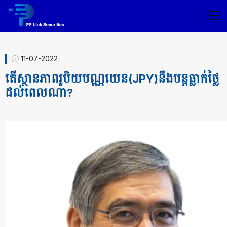
11-07-2022
​តើ​ស្ថានភាព​រូបិយ​ប​ណ្ណ​យេ​ន​(J​P​Y​)​នឹង​បន្ត​ធ្លាក់​ថ្លៃ​
ដល់ពេលណា​?