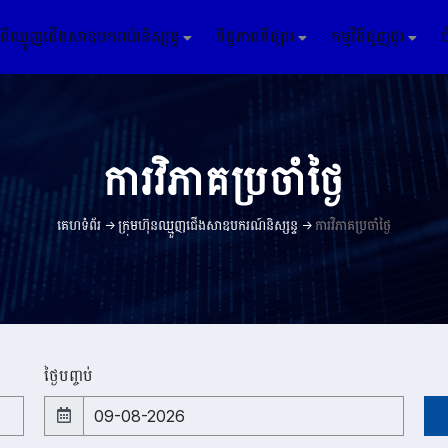
ំពីឈ្មួញជើងសាឧបករណ៍និស្សន្ទ
ទិដ្ឋភាពទីផ្សារ
កម្មវិធីជួញដូរ
ការវិភាគប្រចាំថ្ងៃ
គេហទំព័រ ->
ក្រុមហ៊ុនឈ្មួញជើងសាឧបករណ៍និស្សន្ទ
->
ការវិភាគប្រចាំថ្ងៃ
ថ្ងៃបញ្ចប់