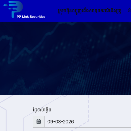
ក្រុមហ៊ុនឈ្មួញជើងសាឧបករណ៍និស្សន្ទ
អ
ថ្ងៃ​ចាប់ផ្តើម