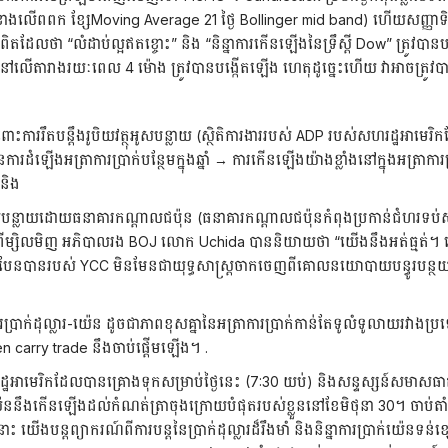
ងលើពពក ខ្សែMoving Average 21 ថ្ងៃ Bollinger mid band) ហើយសញ្ញាទិញខ
ថា “លំដាប់ល្អឥតខ្ចោះ” និង “និន្នាការកើនឡើងនៃទ្រឹស្ដី Dow” ត្រូវបានបង
លើតារាងរយៈពេល 4 ម៉ោង ត្រូវបានបង្កើតឡើង ហេតុដូច្នេះហើយ វាអាចត្រូវបានវ
ំពោះការរឹតបន្តឹងរូបិយវត្ថុអូសបន្លាយ (ស្ថិតិការងាររបស់ ADP របស់សហរដ្ឋ
កនៃការដំឡើងអត្រាការប្រាក់បន្ថែមក្នុងឆ្នាំ → ការកើនឡើងយ៉ាងខ្លាំងនៅក្នុងអត្រ
 និង
លអូសបន្លាយដោយធនាគារកណ្តាលជប៉ុន (ធនាគារកណ្តាលជប៉ុនកំពុងប្រកាន់ជំហរទប់ស្
 កាលពីម្សិលមិញ អភិបាលរង BOJ លោក Uchida បាននិយាយថា “យើងនឹងអត់ធ្មត់។ 
ត់បែនបានរបស់ YCC មិនមែនជាយុទ្ធសាស្ត្រចាកចេញពីគោលនយោបាយបន្ធូរបន្ថយរូ
ប្រាក់ដុល្លារ-យ៉េន ដូចជាភាពខុសគ្នានៃអត្រាការប្រាក់កាន់តែទូលំទូលាយរវាងប្រ
n carry trade នឹងចាប់ផ្ដើមឡើង។ .
់សហរដ្ឋអាមេរិកដែលបានគ្រោងទុកសម្រាប់ថ្ងៃនេះ (7:30 យប់) និងសន្ទស្សន៍សមាស
រ-យ៉េននឹងកើនឡើងដល់កំណត់ត្រាចុងក្រោយបំផុតរបស់ខ្លួននៅខែមិថុនា 30។ ចាប់តា
នោះ យើងបន្តព្យាករណ៍ពីការបន្តនៃប្រាក់ដុល្លារដ៏រឹងមាំ និងនិន្នាការប្រាក់យ