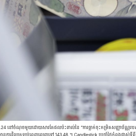
42.24 នៅចំណុចមួយដោយសារតែផលប៉ះពាល់នៃ “ការធ្លាក់ចុះកម្រិតសញ្ញាប័ណ្ណរបស់សហរ
ានការវិលត្រឡប់ពេញលេញទៅ 143.48 ។ Candlestick ប្រចាំថ្ងៃកំពុងផ្លាស់ទីពី