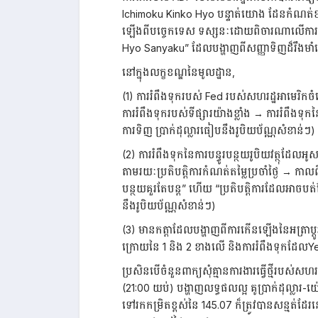
Ichimoku Kinko Hyo បន្ទាត់យោង ដែនកំណត់ខា
ឡើងពីបច្ចេកទេស ទស្សនៈដោយពិចារណាលើការពិតដែល
Hyo Sanyaku” ដែលបង្ហាញពីសញ្ញាទិញដ៏រឹងមាំនៅ
នៅក្នុងលក្ខខណ្ឌនៃមូលដ្ឋាន,
(1) ការរំពឹងទុករបស់ Fed របស់សហរដ្ឋអាមេរិកច
ការរំពឹងទុករបស់ទីផ្សារយ៉ាងខ្លាំង → ការរំពឹងទុ
ការទិញ ប្រាក់ដុល្លារធៀបនឹងរូបិយប័ណ្ណសំខាន់ៗ)
(2) ការរំពឹងទុកនៃការបន្ធូរបន្ថយរូបិយវត្ថុដែ
តាមរយៈប្រតិបត្តិការកំណត់តម្លៃប្រចាំថ្ងៃ →
បន្ថយគួរតែបន្ត” ហើយ “ប្រតិបត្តិការដែលអាចប
នឹងរូបិយប័ណ្ណសំខាន់ៗ)
(3) មានកត្តាដែលបង្ហាញពីការកើនឡើងនៃអត្រាប្តូរ
ក្រោយនៃ 1 និង 2 ខាងលើ និងការរំពឹងទុកដែលYe
ប្រសិនបើចំនួនពាក្យសុំគ្មានការងារធ្វើថ្មីរបស
(21:00 យប់) បង្ហាញលទ្ធផលល្អ គូប្រាក់ដុល្លា
ទៅរកកម្រិតខ្ពស់នៃ 145.07 ក៏ត្រូវបានសន្មត់ដែរ