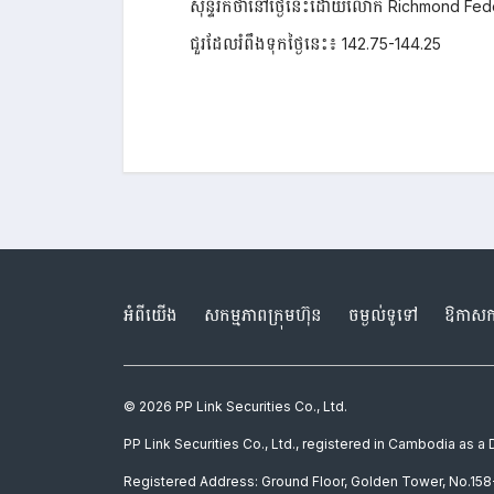
សុន្ទរកថានៅថ្ងៃនេះដោយលោក Richmond Federa
ជួរដែលរំពឹងទុកថ្ងៃនេះ៖ 142.75-144.25
អំពីយើង
សកម្មភាពក្រុមហ៊ុន
ចម្ងល់ទូទៅ
ឱកាសក
© 2026 PP Link Securities Co., Ltd.
PP Link Securities Co., Ltd., registered in Cambodia as 
Registered Address: Ground Floor, Golden Tower, No.158-