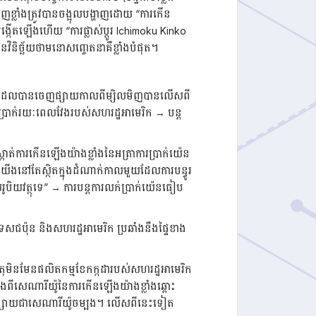
្លាំងត្រូវបានចង្អុលបង្ហាញដោយ “ការកើន
្កើតឡើងហើយ “ការផ្លាស់ប្តូរ Ichimoku Kinko
ិនិច្ឆ័យថាមនោសញ្ចេតនាគឺខ្លាំងបំផុត។
អាមេរិកដែលបានចេញផ្សាយកាលពីម្សិលមិញបានលើសពី
ាការប្រាក់រយៈពេលវែងរបស់សហរដ្ឋអាមេរិក → បន្ត
កាត់ការកើនឡើងយ៉ាងខ្លាំងនៃអត្រាការប្រាក់យ៉េន
យើងនៅតែស្ថិតក្នុងដំណាក់កាលមួយដែលការបន្ធូរ
បិយវត្ថុទេ” → ការបន្តការលក់ប្រាក់យ៉េនធៀប
ទេសជប៉ុន និងសហរដ្ឋអាមេរិក ប្រឆាំងនឹងផ្ទៃខាង
ធាតុមិនមែនផលិតកម្មខែកក្កដារបស់សហរដ្ឋអាមេរិក
ំងពីសេណារីយ៉ូនៃការកើនឡើងយ៉ាងខ្លាំងឆ្ពោះ
៉េនទន់ខ្សោយជាសេណារីយ៉ូចម្បង។ លើសពីនេះទៀត