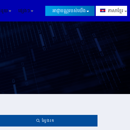
ជំនួយ
ផ្សេងៗ
អាជ្ញាបណ្ណរបស់យើង
ភាសាខ្មែរ
ស្វែងរក