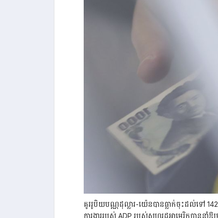
គូររូបិយបណ្ណដុល្លារ-យ៉េនបានធ្លាក់ចុះដល់ទៅ 1
ការងាររបស់ ADP របស់សហរដ្ឋអាមេរិកបាននាំឱ្យម