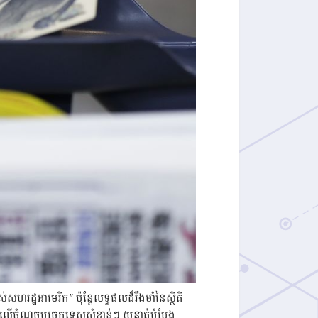
ដ្ឋអាមេរិក” ប៉ុន្តែលទ្ធផលដ៏រឹងមាំនៃស្ថិតិ
លើចំណុចបច្ចេកទេសសំខាន់ៗ (បន្ទាត់បំប្លែង