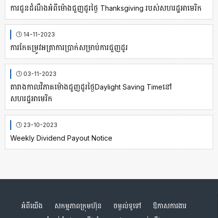
ការជូនដំណឹងអំពីម៉ោងជួញដូរថ្ងៃ Thanksgiving របស់សហរដ្ឋអាមេរិក
14-11-2023
ការកែតម្រូវអត្រាការប្រាក់សម្រាប់ការជួញដូរ
03-11-2023
តារាងកាលវិភាគម៉ោងជួញដូរថ្ងៃDaylight Saving Timeនៅ
សហរដ្ឋអាមេរិក
23-10-2023
Weekly Dividend Payout Notice
អំពីយើង
សកម្មភាពក្រុមហ៊ុន
ចម្ងល់ទូទៅ
ឱកាសការងារ