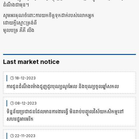
ដំណឹងជាមុន។
សូមអរគុណចំពោះការយកចិត្តទុកដាក់របស់លោកអ្នក
ដោយក្ដីស្មោះត្រង់ពី
មូលបត្រ ភីភី លីង
Last market notice
18-12-2023
ការជូនដំណឹងម៉ោងជួញដូរបុណ្យណូអែល និងបុណ្យចូលឆ្នាំសកល
08-12-2023
ទិន្នន័យប្រជាជនដែលមានការងារធ្វើ មិនរាប់បញ្ចូលវិស័យកសិកម្មនៅ
សហរដ្ឋអាមេរិក
22-11-2023