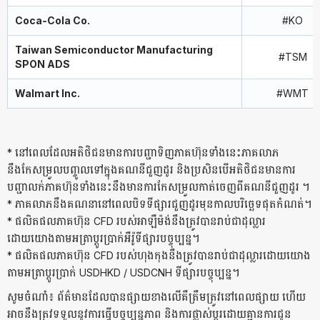
Coca-Cola Co.
#KO
Taiwan Semiconductor Manufacturing
#TSM
SPON ADS
Walmart Inc.
#WMT
* នៅពេលដែលអតិថិជនមានការបញ្ជាទិញភាគហ៊ុនទាំងនេះភាគលាភ
នឹងកែសម្រួលបញ្ចូលទៅក្នុងគណនីជួញដូរ និងប្រសិនបើអតិថិជន​​​មានការ
បញ្ជាលក់ភាគហ៊ុនទាំងនេះនឹងមានការកែសម្រួលកាត់ចេញពីគណនីជួញដូរ ។
* ភាគលាភនឹងគណនានៅពេលបិទទីផ្សារជួញដូរមុនកាលបរិច្ឆេទផុតកំណត់។
* ផលិតផលភាគហ៊ុន CFD របស់អាឡឺម៉ង់នឹងត្រូវបានរាប់ជាដុល្លារ
ដោយយោងតាមអត្រាប្តូរប្រាក់អឺរ៉ូទីផ្សារបច្ចុប្បន្ន។
*​​ ផលិតផលភាគហ៊ុន CFD របស់ហុងកុងនឹងត្រូវបានរាប់ជាដុល្លារដោយយោង
តាមអត្រាប្តូរប្រាក់ USDHKD / USDCNH ទីផ្សារបច្ចុប្បន្ន។
សូមចំណាំ៖ ព័ត៌មានដែលបានផ្សាយខាងលើគឺត្រឹមត្រូវនៅពេលផ្សាយ ហើយ
អាចនឹងត្រូវទទួលនូវការធ្វើបច្ចុប្បន្នភាព និងការផ្លាស់ប្តូរដោយគ្មានការជូន