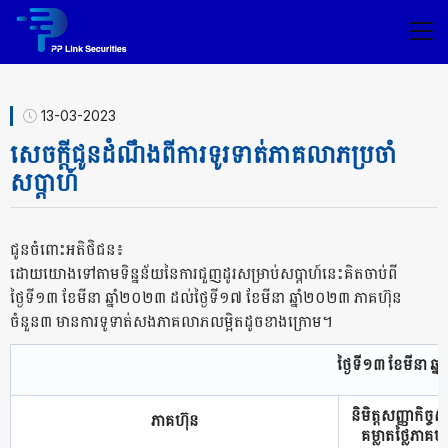
13-03-2023
សេចក្ដីជូនដំណឹងពីការទូរទាត់ភាគលាភប្រចាំ
សប្ដាហ៍
ជូនចំពោះអតិថិជន៖
​ដោយយោងទៅតាមទិន្នន័យនៃការជួញដូរសម្រាប់សប្ដាហ៍នេះគិតចាប់ពី
ថ្ងៃទី១៣ ខែមីនា​​ ឆ្នាំ២០២៣​ ដល់ថ្ងៃទី១៧ ​ខែមីនា ឆ្នាំ២០២៣ ភាគហ៊ុន
ចំនួន៣ មានការទូទាត់សងភាគលាភលម្អិតដូចខាងក្រោម។
ថ្ងៃទី១៣ ខែមីនា ឆ្
និមិត្ដសញ្ញាកិច្ចស
ភាគហ៊ុន
គម្លាតថ្លៃភាគហ៊